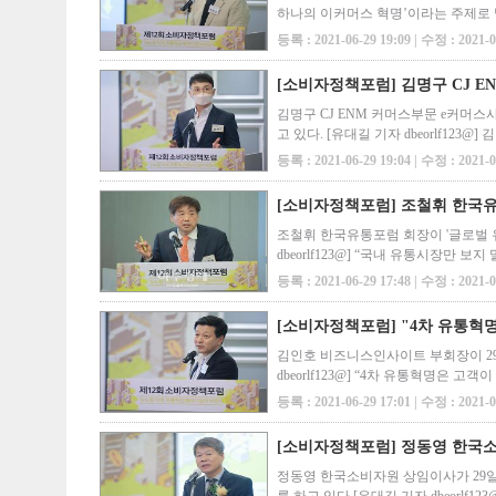
하나의 이커머스 혁명’이라는 주제로 발표
·직고용 3대 정책을 통해 ‘트레이드 오프
등록 : 2021-06-29 19:09 | 수정 : 2021-0
[소비자정책포럼] 김명구 CJ 
김명구 CJ ENM 커머스부문 e커머스
고 있다. [유대길 기자 dbeorlf1
함께 홈쇼핑 사업자 핵심 역량인 고객 
등록 : 2021-06-29 19:04 | 수정 : 2021-0
[소비자정책포럼] 조철휘 한국유
조철휘 한국유통포럼 회장이 '글로벌 
dbeorlf123@] “국내 유통시장
소용돌이에서 생존할 수 있다.” 조철
등록 : 2021-06-29 17:48 | 수정 : 2021-0
[소비자정책포럼] "4차 유통혁
김인호 비즈니스인사이트 부회장이 29
dbeorlf123@] “4차 유통혁명
비즈니스인사이트 부회장은 29일 서
등록 : 2021-06-29 17:01 | 수정 : 2021-0
[소비자정책포럼] 정동영 한국소
정동영 한국소비자원 상임이사가 29일