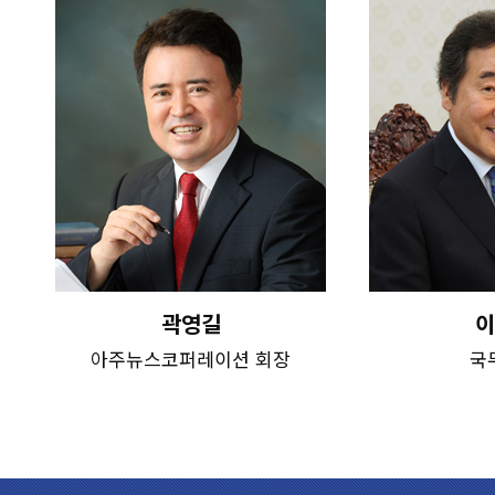
곽영길
이
아주뉴스코퍼레이션 회장
국